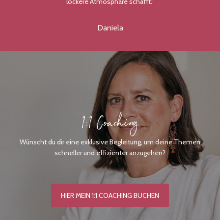
lockere Atmosphäre schafft."
Daniela
1:1 Coaching
Wünscht du dir eine exklusive Begleitung, um deine Themen
schneller und effizienter anzugehen?
HIER MEIN 1:1 COACHING BUCHEN