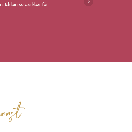
n. Ich bin so dankbar für
spüre
geword
nnst