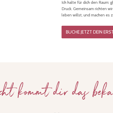
Ich halte für dich den Raum: g
Druck. Gemeinsam richten wir d
leben willst, und machen es z
BUCHE JETZT DEIN ER
icht kommt dir das beka