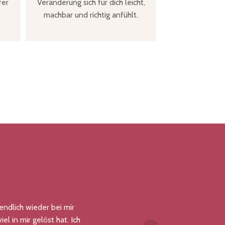
fer
Veränderung sich für dich leicht,
machbar und richtig anfühlt.
 endlich wieder bei mir
Ich woll
el in mir gelöst hat. Ich
wir geme