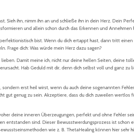
st. Sieh ihn, nimm ihn an und schließe ihn in dein Herz. Dein Perf
ransformieren und allein schon durch das Erkennen und Annehmen he
rfektionistisch bist. Wenn du dich ertappt hast, dann tritt einen
ndeln. Frage dich: Was würde mein Herz dazu sagen?
zu lieben. Damit meine ich, nicht nur deine hellen Seiten, deine t
rursacht. Hab Geduld mit dir, denn dich selbst voll und ganz zu li
t, sondern erst heil wirst, wenn du auch deine sogenannten Fehle
ht gut genug zu sein. Akzeptiere, dass du dich zuweilen wertlos f
woher deine inneren Überzeugungen, perfekt und ohne Fehler sei
n entstanden sind. Dieser Bewusstwerdungsprozess ist schon ein 
ewusstseinsmethoden wie z. B. ThetaHealing können hier sehr hilf