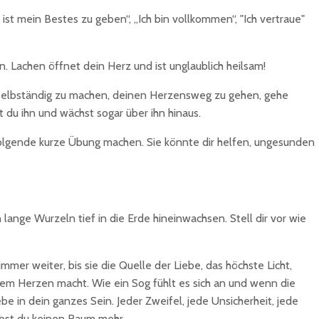
n, ist mein Bestes zu geben“, „Ich bin vollkommen“, "Ich vertraue"
. Lachen öffnet dein Herz und ist unglaublich heilsam!
ch selbständig zu machen, deinen Herzensweg zu gehen, gehe
 du ihn und wächst sogar über ihn hinaus.
 folgende kurze Übung machen. Sie könnte dir helfen, ungesunden
lange Wurzeln tief in die Erde hineinwachsen. Stell dir vor wie
mer weiter, bis sie die Quelle der Liebe, das höchste Licht,
deinem Herzen macht. Wie ein Sog fühlt es sich an und wenn die
ebe in dein ganzes Sein. Jeder Zweifel, jede Unsicherheit, jede
gibst du keinen Raum mehr.