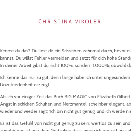
Kennst du das? Du liest dir ein Schreiben zehnmal durch, bevor d
kannst. Du willst Fehler vermeiden und setzt für dich hohe Standa
In deiner Arbeit gibst du nicht 100%, sondern 1.000%, obwohl da
Ich kenne das nur zu gut, denn lange habe ich unter ungesundem P
Unzufriedenheit erzeugt.
Als ich vor einiger Zeit das Buch BIG MAGIC von Elizabeth Gilbert 
Angst in schicken Schuhen und Nerzmantel, scheinbar elegant, abe
wieder und wieder sagt: 'Ich bin nicht gut genug, und ich werde nie
Es ist das Gefühl von nicht gut genug zu sein, wertlos zu sein u
angetrieben ist von dem Gedanken dass, wenn ich perfekt ausseh