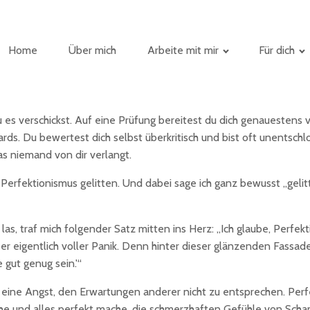
Home
Über mich
Arbeite mit mir
Für dich
u es verschickst. Auf eine Prüfung bereitest du dich genauestens 
rds. Du bewertest dich selbst überkritisch und bist oft unentschl
s niemand von dir verlangt.
erfektionismus gelitten. Und dabei sage ich ganz bewusst „gelitt
las, traf mich folgender Satz mitten ins Herz: „Ich glaube, Perfek
r eigentlich voller Panik. Denn hinter dieser glänzenden Fassade 
 gut genug sein.'“
nd eine Angst, den Erwartungen anderer nicht zu entsprechen. Per
e und alles perfekt mache, die schmerzhaften Gefühle von Scham