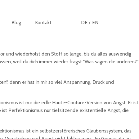
Blog
Kontakt
DE /
EN
vor und wiederholst den Stoff so lange, bis du alles auswendig
ossen, weil du dich immer wieder fragst "Was sagen die anderen?".
en“, denn er hat in mir so viel Anspannung, Druck und
tionismus ist nur die edle Haute-Couture-Version von Angst. Er ist
ist Perfektionismus nur tiefsitzende existentielle Angst, die
fektionismus ist ein selbstzerstörerisches Glaubenssystem, das
, Verurteilung und Angst nicht fühlen muss. Im Gegensatz zu