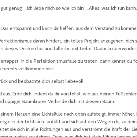
gut genug“, „Ich liebe mich so wie ich bin“, „Alles, was ich tun kan
t. Das entspannt und kann dir helfen, aus dem Verstand zu kommen
Perfektionismus daran hindert, ein tolles Projekt anzugehen, di
n dieses Denken los und fülle ihn mit Liebe. Dadurch überwindest
 ertappst, in die Perfektionismusfalle zu treten, dann kannst du
 bereits vollkommen bist:
urück und beobachte dich selbst liebevoll.
aus. Erde dich, indem du dir vorstellst, wie aus deinen Fußsohlen 
und üppiger Baumkrone. Verbinde dich mit diesem Baum.
deinem Herzen eine Lichtsäule nach oben aufsteigt, immer höher, im
energie in der Lichtsäule anfüllt und sich auf den Weg zu dir, zu 
tet sie sich in alle Richtungen aus und verströmt die Kraft der Li
 immer weiter ausdehnst. Dem, was dich hat klein fühlen lassen, 