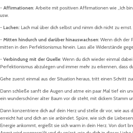
-
Affirmationen
: Arbeite mit positiven Affirmationen wie „Ich bin 
usw.
-
Lachen:
Lach mal über dich selbst und nimm dich nicht zu erns
-
Mitten hindurch und darüber hinauswachsen
: Wenn dich der 
mitten in den Perfektionismus hinein. Lass alle Widerstände gege
-
Verbindung mit der Quelle
: Wenn du dich wieder einmal dabei
Perfektionismus abzulegen und immer mehr zu erkennen, dass du
Gehe zuerst einmal aus der Situation heraus, tritt einen Schritt z
Dann schließe sanft die Augen und atme ein paar Mal tief ein und 
ein wunderschöner alter Baum vor dir steht, mit dickem Stamm 
Dann konzentriere dich auf dein Herz und stelle dir vor, wie aus 
erreicht hat und dich an sie anbindet. Spüre, wie sich die Liebes
Energie ankommt, ergießt sie sich warm in dein Herz. Von dort brei
Angst wird weggespült und du spürst, wie du dich in dieser Liebe