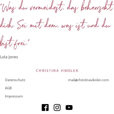
"Was du vermeidest, das beherrscht
dich. Sei mit dem, was ist und du
bist frei."
Lola Jones
Datenschutz
mail@christinavikoler.com
AGB
Impressum