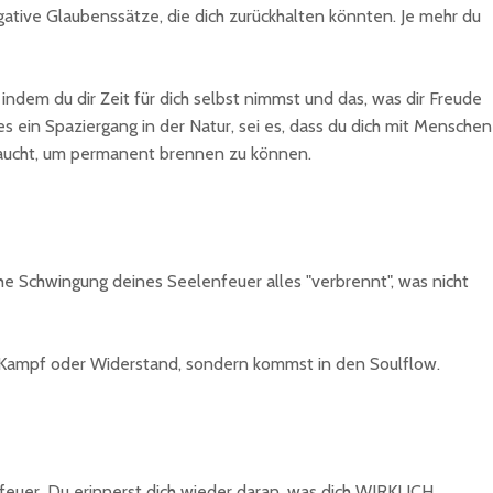
tive Glaubenssätze, die dich zurückhalten könnten. Je mehr du
dem du dir Zeit für dich selbst nimmst und das, was dir Freude
es ein Spaziergang in der Natur, sei es, dass du dich mit Menschen
g braucht, um permanent brennen zu können.
ohe Schwingung deines Seelenfeuer alles "verbrennt", was nicht
en Kampf oder Widerstand, sondern kommst in den Soulflow.
euer. Du erinnerst dich wieder daran, was dich WIRKLICH