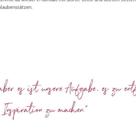
 Glaubenssätzen.
, aber es ist unsere Aufgabe, es zu e
 Inspiration zu machen."