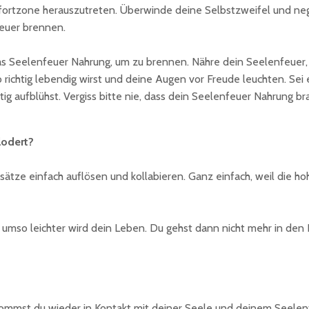
fortzone herauszutreten. Überwinde deine Selbstzweifel und nega
feuer brennen.
 Seelenfeuer Nahrung, um zu brennen. Nähre dein Seelenfeuer, in
o richtig lebendig wirst und deine Augen vor Freude leuchten. Sei 
ichtig aufblühst. Vergiss bitte nie, dass dein Seelenfeuer Nahrun
lodert?
sätze einfach auflösen und kollabieren. Ganz einfach, weil die h
t, umso leichter wird dein Leben. Du gehst dann nicht mehr in d
ommst du wieder in Kontakt mit deiner Seele und deinem Seelenf