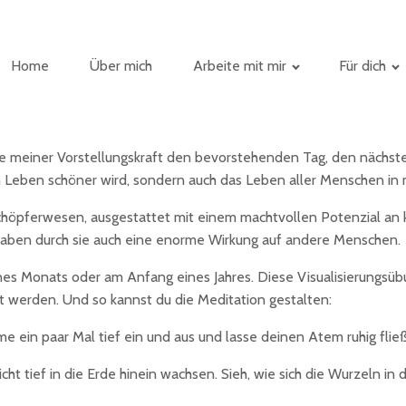
Home
Über mich
Arbeite mit mir
Für dich
Hilfe meiner Vorstellungskraft den bevorstehenden Tag, den näch
ein Leben schöner wird, sondern auch das Leben aller Menschen i
pferwesen, ausgestattet mit einem machtvollen Potenzial an kreat
 haben durch sie auch eine enorme Wirkung auf andere Menschen.
nes Monats oder am Anfang eines Jahres. Diese Visualisierungsübun
t werden. Und so kannst du die Meditation gestalten:
 ein paar Mal tief ein und aus und lasse deinen Atem ruhig fließ
cht tief in die Erde hinein wachsen. Sieh, wie sich die Wurzeln in