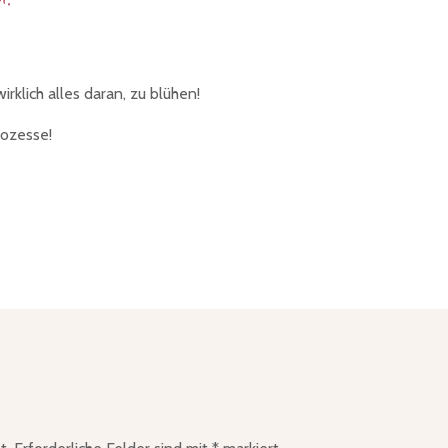
."
rklich alles daran, zu blühen!
rozesse!