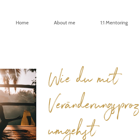
Home
About me
1:1 Mentoring
Wie du mit
Veränderungsproz
umgehst