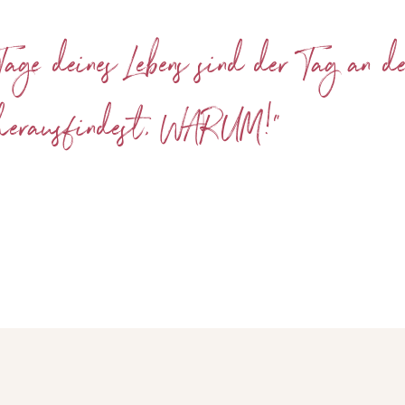
Tage
deines Lebens sind der Tag an d
herausfindest,
WARUM
!“