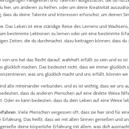
 einzigartigen Fähigkeiten und Talenten ausgestattet, die du nu
du hier, um anderen zu helfen, oder um deine Kreativität auszudrüc
ig, dass du deine Talente und Interessen erforschst, um deinen Si
en
. Das Leben ist eine ständige Reise des Lernens und Wachsens, un
r, um bestimmte Lektionen zu lernen oder um eine bestimmte Erfahr
rigen Zeiten, die du durchmachst, dazu beitragen können, dass 
er von uns hat das Recht darauf, wahrhaft erfüllt zu sein und es ist
ns glücklich machen. Das bedeutet nicht, dass wir immer glücklic
onzentrieren, was uns glücklich macht und uns erfüllt, können wir 
 sind alle miteinander verbunden, und es ist wichtig, dass wir uns
bedeuten, dass du anderen Menschen auf eine direkte Weise hilfst
st. Oder es kann bedeuten, dass du dein Leben auf eine Weise lebs
erfahren.
Viele Menschen vergessen oft, dass sie hier sind für ein
 Erfahrung. Das heißt, dass wir mit allen Sinnen genießen und un
 genieße deine körperliche Erfahrung mit allem, was dich ausmacht