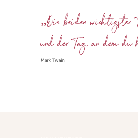
„Die beiden
wichtigsten 
und der Tag, an dem du 
Mark Twain