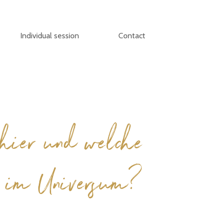
Individual session
Contact
hier und welche
h im Universum?