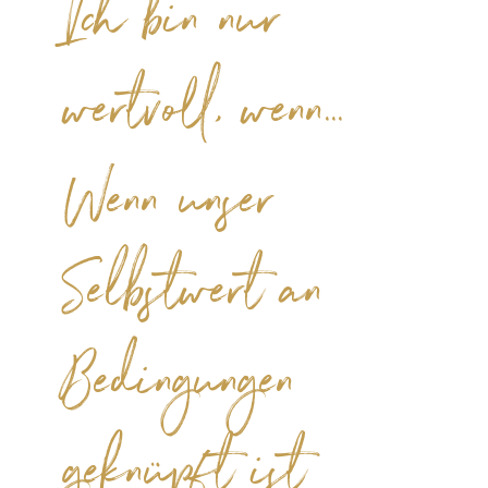
Ich bin nur
wertvoll, wenn...
Wenn unser
Selbstwert an
Bedingungen
geknüpft ist